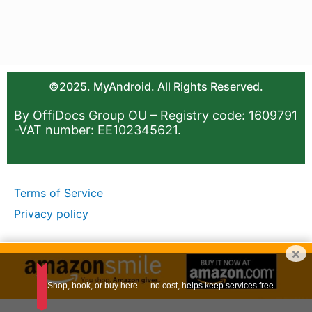
©2025. MyAndroid. All Rights Reserved.
By OffiDocs Group OU – Registry code: 1609791
-VAT number: EE102345621.
Terms of Service
Privacy policy
×
Shop, book, or buy here — no cost, helps keep services free.