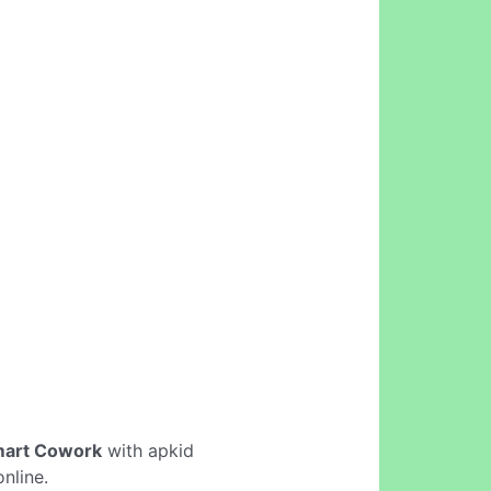
mart Cowork
with apkid
nline.