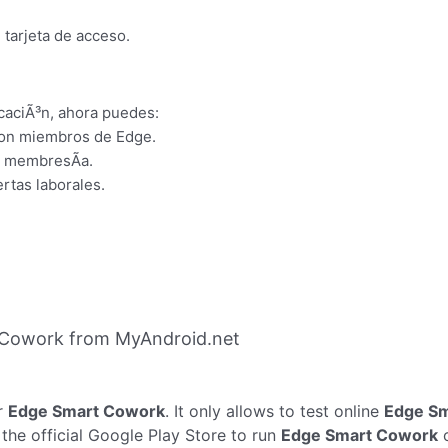
 tarjeta de acceso.
icaciÃ³n, ahora puedes:
 son miembros de Edge.
la membresÃ­a.
rtas laborales.
 Cowork from MyAndroid.net
r
Edge Smart Cowork
. It only allows to test online
Edge S
he official Google Play Store to run
Edge Smart Cowork
o