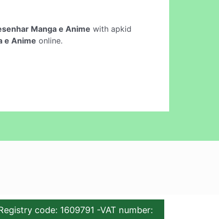
esenhar Manga e Anime
with apkid
a e Anime
online.
Registry code: 1609791 -VAT number: