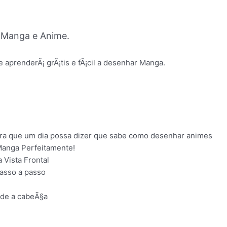
 Manga e Anime.
prenderÃ¡ grÃ¡tis e fÃ¡cil a desenhar Manga.
ara que um dia possa dizer que sabe como desenhar animes
anga Perfeitamente!
Vista Frontal
asso a passo
sde a cabeÃ§a