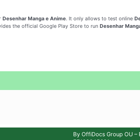
r
Desenhar Manga e Anime
. It only allows to test online
D
des the official Google Play Store to run
Desenhar Mang
By OffiDocs Group OU – 