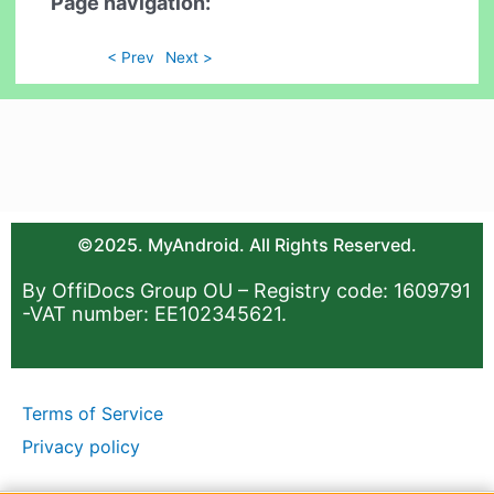
Page navigation:
< Prev
Next >
©2025. MyAndroid. All Rights Reserved.
By OffiDocs Group OU – Registry code: 1609791
-VAT number: EE102345621.
Terms of Service
Privacy policy