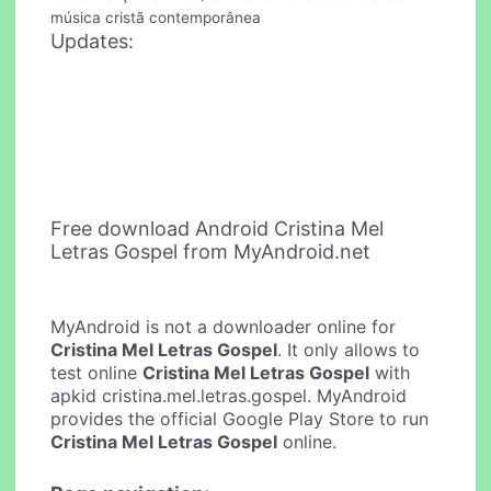
música cristã contemporânea
Updates:
Free download Android Cristina Mel
Letras Gospel from MyAndroid.net
MyAndroid is not a downloader online for
Cristina Mel Letras Gospel
. It only allows to
test online
Cristina Mel Letras Gospel
with
apkid cristina.mel.letras.gospel. MyAndroid
provides the official Google Play Store to run
Cristina Mel Letras Gospel
online.