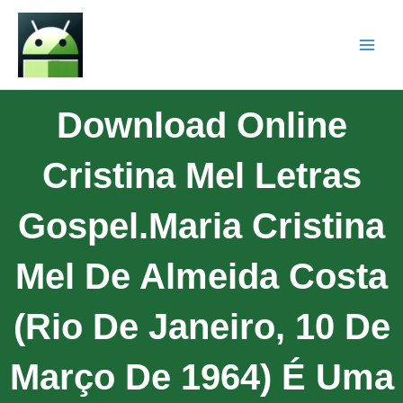
Download Online
Cristina Mel Letras
Gospel.Maria Cristina
Mel De Almeida Costa
(Rio De Janeiro, 10 De
Março De 1964) É Uma