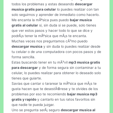
todos los problemas y estas deseando
descargar
musica gratis para celular
lo puedes realizar con tan
solo seguirnos y aprender de inmediato como hacerlo.
Me encanta la mÃºsica pues puedo
bajar musica
gratis al celular
si, sin duda si se puede, solo tienes
que ver estos pasos y hacer todo lo que se dice y
podrÃ¡s tener la mÃºsica que mÃ¡s te encanta.
Muchas veces nos preguntamos cÃ³mo puedo
descargar musica
y sin duda lo puedes realizar desde
tu celular o de una computadora con pocos pasos y de
forma sencilla.
Estas buscando tener en tu mÃ³vil
mp3 musica gratis
para descargar
y de forma segura sin contaminar a tu
celular, lo puedes realizar para obtener lo deseado solo
tienes que guiarte.
Savias que cantar o tararear la mÃºsica que mÃ¡s te
gusta hacen que te desestÃ©rese y te olvides de los
problemas por eso te recomiendo
bajar musica mp3
gratis y rapido
y cantarlo en tus ratos favoritos sin
que nadie te pueda juzgar.
Uno se pregunta serÃ¡ seguro
descargar musica al