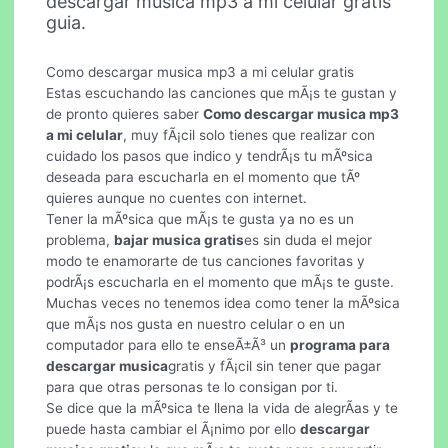
descargar musica mp3 a mi celular gratis
guia.
Como descargar musica mp3 a mi celular gratis
Estas escuchando las canciones que mÃ¡s te gustan y
de pronto quieres saber
Como descargar musica mp3
a mi celular
, muy fÃ¡cil solo tienes que realizar con
cuidado los pasos que indico y tendrÃ¡s tu mÃºsica
deseada para escucharla en el momento que tÃº
quieres aunque no cuentes con internet.
Tener la mÃºsica que mÃ¡s te gusta ya no es un
problema,
bajar musica gratis
es sin duda el mejor
modo te enamorarte de tus canciones favoritas y
podrÃ¡s escucharla en el momento que mÃ¡s te guste.
Muchas veces no tenemos idea como tener la mÃºsica
que mÃ¡s nos gusta en nuestro celular o en un
computador para ello te enseÃ±Ã³ un
programa para
descargar musica
gratis y fÃ¡cil sin tener que pagar
para que otras personas te lo consigan por ti.
Se dice que la mÃºsica te llena la vida de alegrÃ­as y te
puede hasta cambiar el Ã¡nimo por ello
descargar