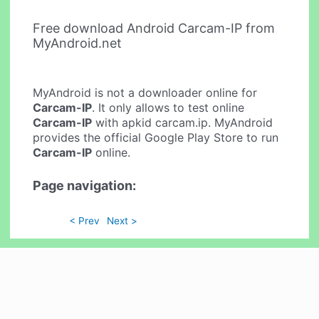
Free download Android Carcam-IP from
MyAndroid.net
MyAndroid is not a downloader online for
Carcam-IP
. It only allows to test online
Carcam-IP
with apkid carcam.ip. MyAndroid
provides the official Google Play Store to run
Carcam-IP
online.
Page navigation:
< Prev
Next >