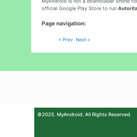
MyAndroid is not a downloader online fo
official Google Play Store to run
Autorit
Page navigation:
< Prev
Next >
©2025. MyAndroid. All Rights Reserved.