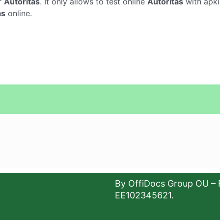
r
Autoritas
. It only allows to test online
Autoritas
with apki
as
online.
By OffiDocs Group OU – 
EE102345621.