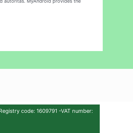
d autoritas. MyAndroid provides the
Registry code: 1609791 -VAT number: