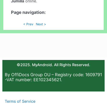
Jumilla
online.
Page navigation:
< Prev
Next >
©2025. MyAndroid. All Rights Reserved.
By OffiDocs Group OU – Registry code: 1609791
-VAT number: EE102345621.
Terms of Service