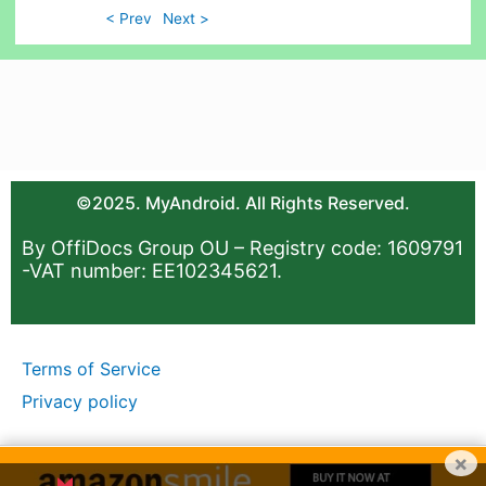
< Prev
Next >
©2025. MyAndroid. All Rights Reserved.
By OffiDocs Group OU – Registry code: 1609791
-VAT number: EE102345621.
Terms of Service
Privacy policy
×