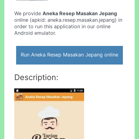
We provide
Aneka Resep Masakan Jepang
online (apkid: aneka.resep.masakan.jepang) in
order to run this application in our online
Android emulator.
Run Aneka Resep Masakan Jepang online
Description: