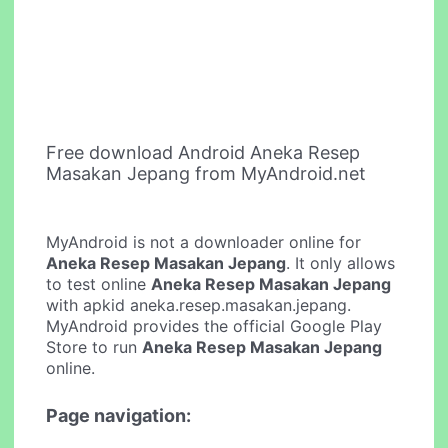
Free download Android Aneka Resep
Masakan Jepang from MyAndroid.net
MyAndroid is not a downloader online for
Aneka Resep Masakan Jepang
. It only allows
to test online
Aneka Resep Masakan Jepang
with apkid aneka.resep.masakan.jepang.
MyAndroid provides the official Google Play
Store to run
Aneka Resep Masakan Jepang
online.
Page navigation: