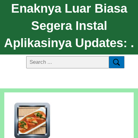
Enaknya Luar Biasa
Segera Instal
Aplikasinya Updates: .