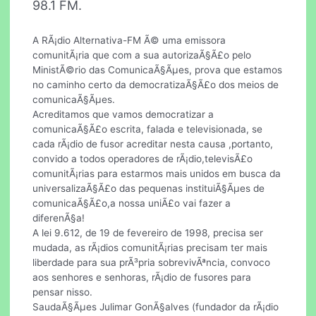
98.1 FM.
A RÃ¡dio Alternativa-FM Ã© uma emissora
comunitÃ¡ria que com a sua autorizaÃ§Ã£o pelo
MinistÃ©rio das ComunicaÃ§Ãµes, prova que estamos
no caminho certo da democratizaÃ§Ã£o dos meios de
comunicaÃ§Ãµes.
Acreditamos que vamos democratizar a
comunicaÃ§Ã£o escrita, falada e televisionada, se
cada rÃ¡dio de fusor acreditar nesta causa ,portanto,
convido a todos operadores de rÃ¡dio,televisÃ£o
comunitÃ¡rias para estarmos mais unidos em busca da
universalizaÃ§Ã£o das pequenas instituiÃ§Ãµes de
comunicaÃ§Ã£o,a nossa uniÃ£o vai fazer a
diferenÃ§a!
A lei 9.612, de 19 de fevereiro de 1998, precisa ser
mudada, as rÃ¡dios comunitÃ¡rias precisam ter mais
liberdade para sua prÃ³pria sobrevivÃªncia, convoco
aos senhores e senhoras, rÃ¡dio de fusores para
pensar nisso.
SaudaÃ§Ãµes Julimar GonÃ§alves (fundador da rÃ¡dio