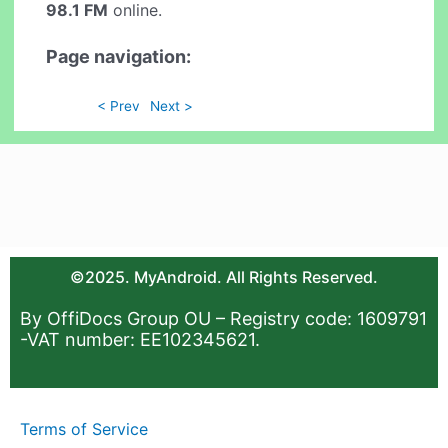
98.1 FM
online.
Page navigation:
< Prev
Next >
©2025. MyAndroid. All Rights Reserved.
By OffiDocs Group OU – Registry code: 1609791
-VAT number: EE102345621.
Terms of Service