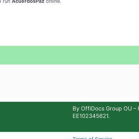
o run
AcuerdosPaz
online.
By OffiDocs Group OU – 
EE102345621.
Terms of Service