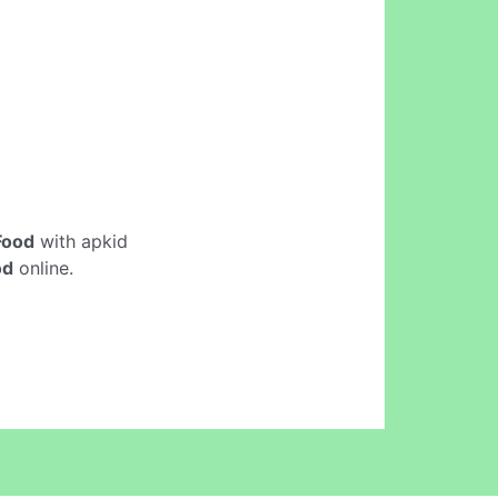
Food
with apkid
od
online.